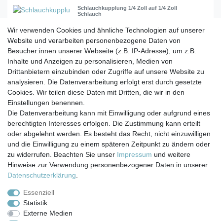
Schlauchkupplung 1/4 Zoll auf 1/4 Zoll
Schlauch
Wir verwenden Cookies und ähnliche Technologien auf unserer
Website und verarbeiten personenbezogene Daten von
3,55 € *
Besucher:innen unserer Webseite (z.B. IP-Adresse), um z.B.
In den Warenkorb
Inhalte und Anzeigen zu personalisieren, Medien von
*
inkl. ges. MwSt.
zzgl.
Versandkosten
Drittanbietern einzubinden oder Zugriffe auf unsere Website zu
analysieren. Die Datenverarbeitung erfolgt erst durch gesetzte
Cookies. Wir teilen diese Daten mit Dritten, die wir in den
Einstellungen benennen.
Die Datenverarbeitung kann mit Einwilligung oder aufgrund eines
berechtigten Interesses erfolgen. Die Zustimmung kann erteilt
Impressum
Daten­schutz­erklärung
AGB
oder abgelehnt werden. Es besteht das Recht, nicht einzuwilligen
und die Einwilligung zu einem späteren Zeitpunkt zu ändern oder
zu widerrufen. Beachten Sie unser
Impressum
und weitere
Barrierefreiheitserklärung
Widerrufs­recht
Hinweise zur Verwendung personenbezogener Daten in unserer
Daten­schutz­erklärung
.
Kontakt
Vertrag widerrufen
Essenziell
Statistik
Externe Medien
Versand- & Zahlungsbedingungen