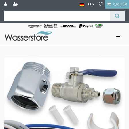
EUR
0,00 EUR
☰