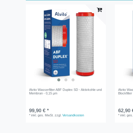
Alvito Wasserfilter ABF Duplex SD - Aktivkohle und
Alvito Was
Membran - 0,15 µm
Blockfilte
99,90 € *
62,90 
*
inkl. ges. MwSt.
zzgl.
Versandkosten
*
inkl. ges