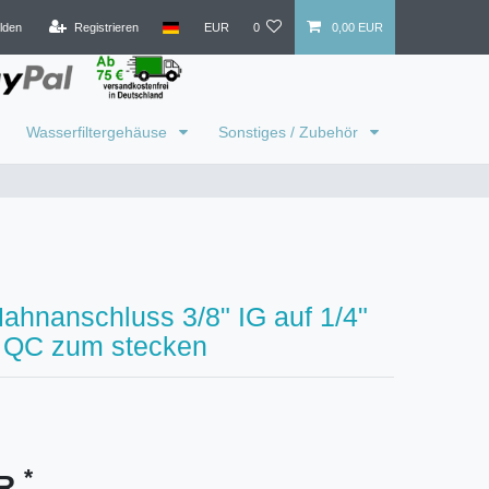
lden
Registrieren
EUR
0
0,00 EUR
Wasserfiltergehäuse
Sonstiges / Zubehör
ahnanschluss 3/8" IG auf 1/4"
 QC zum stecken
*
UR