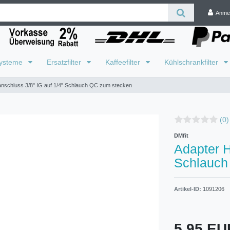
Anme
systeme
Ersatzfilter
Kaffeefilter
Kühlschrankfilter
nschluss 3/8" IG auf 1/4" Schlauch QC zum stecken
(0)
DMfit
Adapter H
Schlauch
Artikel-ID:
1091206
5,95 E