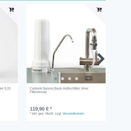
ter 0,15
Carbonit Sanuno Basic Auftischfilter ohne
Carbonit
Filtereinsatz
0,45 µm
119,90 € *
45,90 
*
inkl. ges. MwSt.
zzgl.
Versandkosten
*
inkl. ge