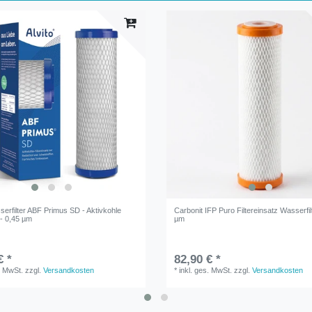
serfilter ABF Primus SD - Aktivkohle
Carbonit IFP Puro Filtereinsatz Wasserfil
r - 0,45 µm
µm
€ *
82,90 € *
. MwSt.
zzgl.
Versandkosten
*
inkl. ges. MwSt.
zzgl.
Versandkosten