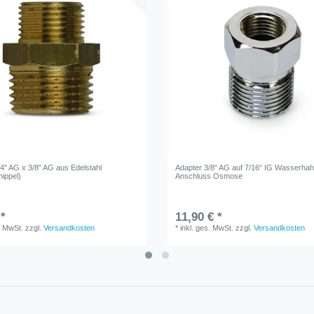
/4" AG x 3/8" AG aus Edelstahl
Adapter 3/8“ AG auf 7/16“ IG Wasserha
nippel)
Anschluss Osmose
 *
11,90 € *
. MwSt.
zzgl.
Versandkosten
*
inkl. ges. MwSt.
zzgl.
Versandkosten