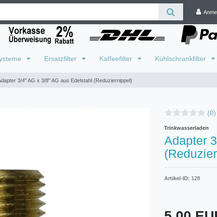
Anme
systeme
Ersatzfilter
Kaffeefilter
Kühlschrankfilter
dapter 3/4" AG x 3/8" AG aus Edelstahl (Reduziernippel)
(0)
Trinkwasserladen
Adapter 3
(Reduzier
Artikel-ID:
128
5,00 E