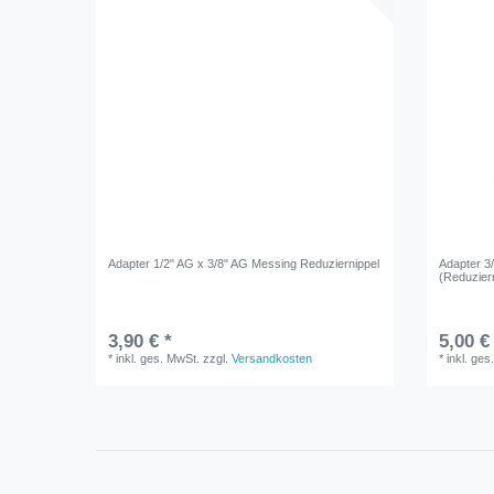
Adapter 1/2" AG x 3/8" AG Messing Reduziernippel
Adapter 3
(Reduzier
3,90 € *
5,00 €
*
inkl. ges. MwSt.
zzgl.
Versandkosten
*
inkl. ges