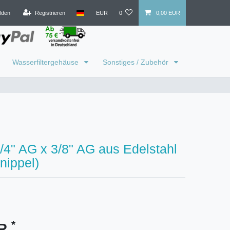
lden
Registrieren
EUR
0
0,00 EUR
Wasserfiltergehäuse
Sonstiges / Zubehör
/4" AG x 3/8" AG aus Edelstahl
nippel)
*
UR