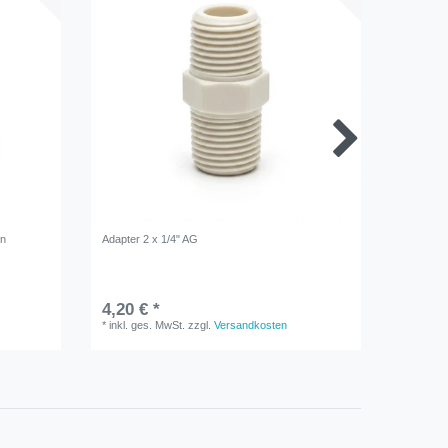
hn
Adapter 2 x 1/4" AG
Adapter 
4,20 € *
3,90 €
*
inkl. ges. MwSt.
zzgl.
Versandkosten
*
inkl. ge