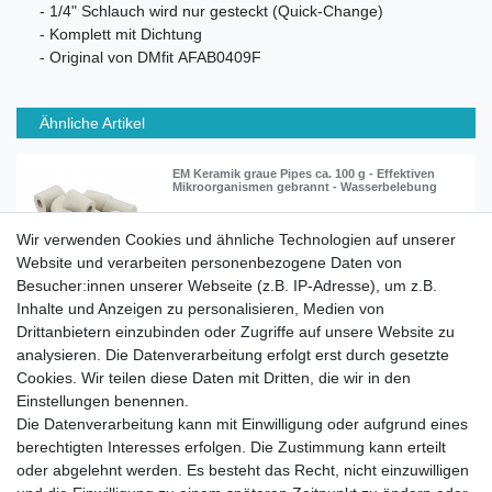
- 1/4" Schlauch wird nur gesteckt (Quick-Change)
- Komplett mit Dichtung
- Original von DMfit AFAB0409F
Ähnliche Artikel
EM Keramik graue Pipes ca. 100 g - Effektiven
Mikroorganismen gebrannt - Wasserbelebung
Wir verwenden Cookies und ähnliche Technologien auf unserer
10,90 € *
Website und verarbeiten personenbezogene Daten von
0.1
Kilogramm
| 109,00 € / Kilogramm
Besucher:innen unserer Webseite (z.B. IP-Adresse), um z.B.
In den Warenkorb
Inhalte und Anzeigen zu personalisieren, Medien von
*
inkl. ges. MwSt.
zzgl.
Versandkosten
Drittanbietern einzubinden oder Zugriffe auf unsere Website zu
analysieren. Die Datenverarbeitung erfolgt erst durch gesetzte
Cookies. Wir teilen diese Daten mit Dritten, die wir in den
Einstellungen benennen.
Die Datenverarbeitung kann mit Einwilligung oder aufgrund eines
berechtigten Interesses erfolgen. Die Zustimmung kann erteilt
Impressum
Daten­schutz­erklärung
AGB
oder abgelehnt werden. Es besteht das Recht, nicht einzuwilligen