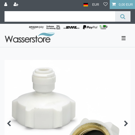
EUR
0,00 EUR
☰