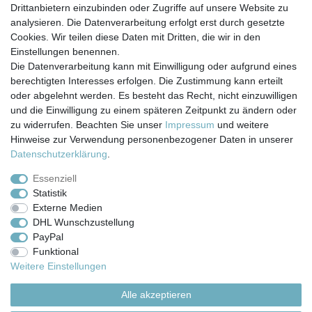
*
inkl. ges. MwSt.
zzgl.
Versandkosten
Drittanbietern einzubinden oder Zugriffe auf unsere Website zu
analysieren. Die Datenverarbeitung erfolgt erst durch gesetzte
Cookies. Wir teilen diese Daten mit Dritten, die wir in den
Einstellungen benennen.
Die Datenverarbeitung kann mit Einwilligung oder aufgrund eines
berechtigten Interesses erfolgen. Die Zustimmung kann erteilt
Impressum
Daten­schutz­erklärung
AGB
oder abgelehnt werden. Es besteht das Recht, nicht einzuwilligen
und die Einwilligung zu einem späteren Zeitpunkt zu ändern oder
zu widerrufen. Beachten Sie unser
Impressum
und weitere
Barrierefreiheitserklärung
Widerrufs­recht
Hinweise zur Verwendung personenbezogener Daten in unserer
Daten­schutz­erklärung
.
Kontakt
Vertrag widerrufen
Essenziell
Statistik
Externe Medien
Versand- & Zahlungsbedingungen
DHL Wunschzustellung
PayPal
Funktional
© Copyright 2026 | Alle Rechte vorbehalten.
Weitere Einstellungen
Alle akzeptieren