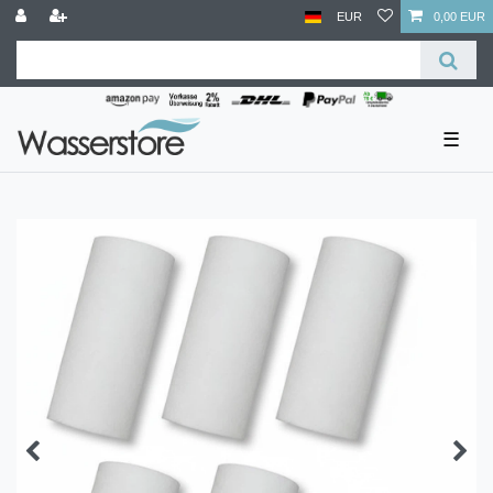
EUR
0,00 EUR
☰