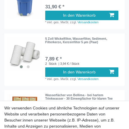
31,90 € *
In den Warenkorb
*
inkl. ges. MwSt.
zzgl.
Versandkosten
5 Zoll Wickelfilter, Wasserfilter, Sediment,
Filterkerze, Kerzenfilter 5 µm (Paar)
7,89 € *
2
Stück
| 3,94 € / Stück
In den Warenkorb
*
inkl. ges. MwSt.
zzgl.
Versandkosten
Wasserfächer von Bellima - bei hartem
Trinkwasser - 30 Einwegfächer für klaren Tee
Wir verwenden Cookies und ähnliche Technologien auf unserer
Website und verarbeiten personenbezogene Daten von
7,90 € *
Besucher:innen unserer Webseite (z.B. IP-Adresse), um z.B.
In den Warenkorb
Inhalte und Anzeigen zu personalisieren, Medien von