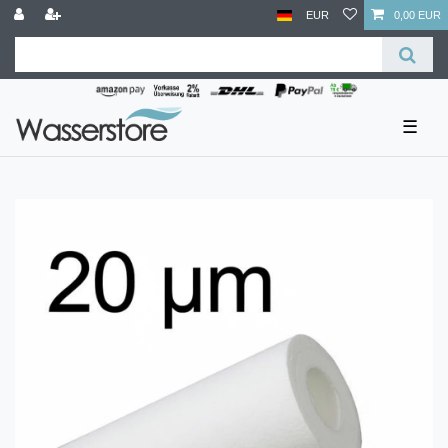
EUR
0,00 EUR
☰