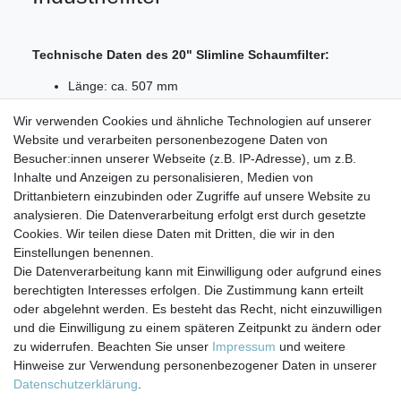
Technische Daten des 20" Slimline Schaumfilter:
Länge: ca. 507 mm
Außendurchmesser: ca. 60 mm
Wir verwenden Cookies und ähnliche Technologien auf unserer
Feinheit 20 (µm) Micron
Website und verarbeiten personenbezogene Daten von
Lieferumfang:
Besucher:innen unserer Webseite (z.B. IP-Adresse), um z.B.
Inhalte und Anzeigen zu personalisieren, Medien von
1x 20" Slimline Sedimentfilter Schaum 20 µm
Drittanbietern einzubinden oder Zugriffe auf unsere Website zu
analysieren. Die Datenverarbeitung erfolgt erst durch gesetzte
Cookies. Wir teilen diese Daten mit Dritten, die wir in den
Einstellungen benennen.
Die Datenverarbeitung kann mit Einwilligung oder aufgrund eines
berechtigten Interesses erfolgen. Die Zustimmung kann erteilt
Impressum
Daten­schutz­erklärung
AGB
oder abgelehnt werden. Es besteht das Recht, nicht einzuwilligen
und die Einwilligung zu einem späteren Zeitpunkt zu ändern oder
zu widerrufen. Beachten Sie unser
Impressum
und weitere
Barrierefreiheitserklärung
Widerrufs­recht
Hinweise zur Verwendung personenbezogener Daten in unserer
Daten­schutz­erklärung
.