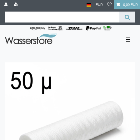
EUR
0,00 EUR
☰