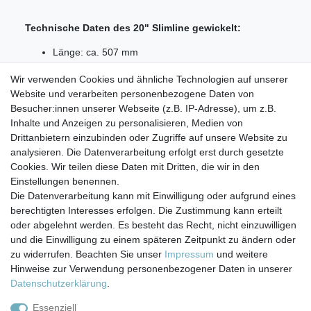
Technische Daten des 20" Slimline gewickelt:
Länge: ca. 507 mm
Außendurchmesser: ca. 60 mm
Wir verwenden Cookies und ähnliche Technologien auf unserer
Feinheit 50 (µm) Micron
Website und verarbeiten personenbezogene Daten von
Lieferumfang:
Besucher:innen unserer Webseite (z.B. IP-Adresse), um z.B.
Inhalte und Anzeigen zu personalisieren, Medien von
1x 20" Slimline Sedimentfilter gewickelt 50 µm
Drittanbietern einzubinden oder Zugriffe auf unsere Website zu
analysieren. Die Datenverarbeitung erfolgt erst durch gesetzte
Cookies. Wir teilen diese Daten mit Dritten, die wir in den
Einstellungen benennen.
Die Datenverarbeitung kann mit Einwilligung oder aufgrund eines
berechtigten Interesses erfolgen. Die Zustimmung kann erteilt
Impressum
Daten­schutz­erklärung
AGB
oder abgelehnt werden. Es besteht das Recht, nicht einzuwilligen
und die Einwilligung zu einem späteren Zeitpunkt zu ändern oder
zu widerrufen. Beachten Sie unser
Impressum
und weitere
Barrierefreiheitserklärung
Widerrufs­recht
Hinweise zur Verwendung personenbezogener Daten in unserer
Daten­schutz­erklärung
.
Kontakt
Vertrag widerrufen
Essenziell