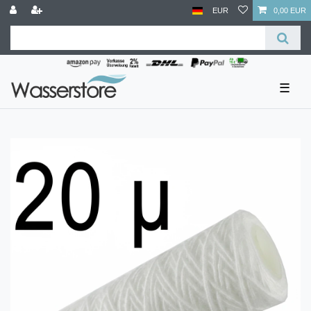
EUR
0,00 EUR
☰