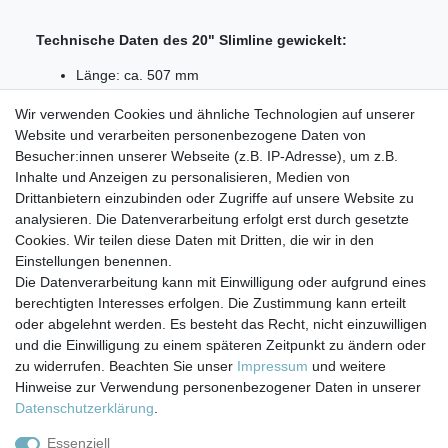
Technische Daten des 20" Slimline gewickelt:
Länge: ca. 507 mm
Außendurchmesser: ca. 60 mm
Wir verwenden Cookies und ähnliche Technologien auf unserer
Feinheit 20 (µm) Micron
Website und verarbeiten personenbezogene Daten von
Lieferumfang:
Besucher:innen unserer Webseite (z.B. IP-Adresse), um z.B.
Inhalte und Anzeigen zu personalisieren, Medien von
1x 20" Slimline Sedimentfilter gewickelt 20 µm
Drittanbietern einzubinden oder Zugriffe auf unsere Website zu
analysieren. Die Datenverarbeitung erfolgt erst durch gesetzte
Cookies. Wir teilen diese Daten mit Dritten, die wir in den
Einstellungen benennen.
Die Datenverarbeitung kann mit Einwilligung oder aufgrund eines
berechtigten Interesses erfolgen. Die Zustimmung kann erteilt
Impressum
Daten­schutz­erklärung
AGB
oder abgelehnt werden. Es besteht das Recht, nicht einzuwilligen
und die Einwilligung zu einem späteren Zeitpunkt zu ändern oder
zu widerrufen. Beachten Sie unser
Impressum
und weitere
Barrierefreiheitserklärung
Widerrufs­recht
Hinweise zur Verwendung personenbezogener Daten in unserer
Daten­schutz­erklärung
.
Kontakt
Vertrag widerrufen
Essenziell