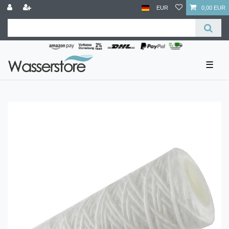
EUR
0,00 EUR
☰