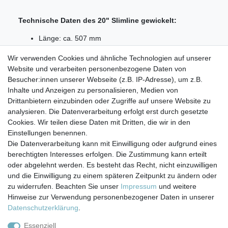
Technische Daten des 20" Slimline gewickelt:
Länge: ca. 507 mm
Außendurchmesser: ca. 60 mm
Wir verwenden Cookies und ähnliche Technologien auf unserer
Feinheit 100 (µm) Micron
Website und verarbeiten personenbezogene Daten von
Lieferumfang:
Besucher:innen unserer Webseite (z.B. IP-Adresse), um z.B.
Inhalte und Anzeigen zu personalisieren, Medien von
1x 20" Slimline Sedimentfilter gewickelt 100 µm
Drittanbietern einzubinden oder Zugriffe auf unsere Website zu
analysieren. Die Datenverarbeitung erfolgt erst durch gesetzte
Cookies. Wir teilen diese Daten mit Dritten, die wir in den
Einstellungen benennen.
Die Datenverarbeitung kann mit Einwilligung oder aufgrund eines
berechtigten Interesses erfolgen. Die Zustimmung kann erteilt
Impressum
Daten­schutz­erklärung
AGB
oder abgelehnt werden. Es besteht das Recht, nicht einzuwilligen
und die Einwilligung zu einem späteren Zeitpunkt zu ändern oder
zu widerrufen. Beachten Sie unser
Impressum
und weitere
Barrierefreiheitserklärung
Widerrufs­recht
Hinweise zur Verwendung personenbezogener Daten in unserer
Daten­schutz­erklärung
.
Kontakt
Vertrag widerrufen
Essenziell