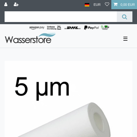
EUR
0,00 EUR
☰