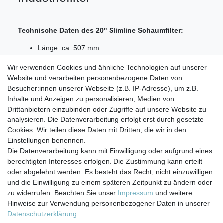
Technische Daten des 20" Slimline Schaumfilter:
Länge: ca. 507 mm
Außendurchmesser: ca. 60 mm
Wir verwenden Cookies und ähnliche Technologien auf unserer
Feinheit 5 (µm) Micron
Website und verarbeiten personenbezogene Daten von
Lieferumfang:
Besucher:innen unserer Webseite (z.B. IP-Adresse), um z.B.
Inhalte und Anzeigen zu personalisieren, Medien von
1x 20" Slimline Sedimentfilter Schaum 5 µm
Drittanbietern einzubinden oder Zugriffe auf unsere Website zu
analysieren. Die Datenverarbeitung erfolgt erst durch gesetzte
Cookies. Wir teilen diese Daten mit Dritten, die wir in den
Einstellungen benennen.
Die Datenverarbeitung kann mit Einwilligung oder aufgrund eines
berechtigten Interesses erfolgen. Die Zustimmung kann erteilt
Impressum
Daten­schutz­erklärung
AGB
oder abgelehnt werden. Es besteht das Recht, nicht einzuwilligen
und die Einwilligung zu einem späteren Zeitpunkt zu ändern oder
zu widerrufen. Beachten Sie unser
Impressum
und weitere
Barrierefreiheitserklärung
Widerrufs­recht
Hinweise zur Verwendung personenbezogener Daten in unserer
Daten­schutz­erklärung
.