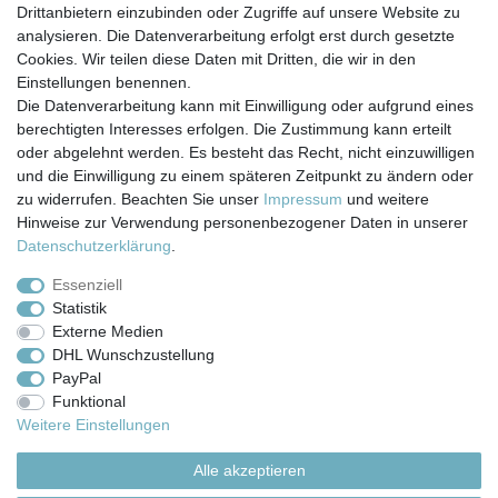
*
inkl. ges. MwSt.
zzgl.
Versandkosten
Drittanbietern einzubinden oder Zugriffe auf unsere Website zu
analysieren. Die Datenverarbeitung erfolgt erst durch gesetzte
Cookies. Wir teilen diese Daten mit Dritten, die wir in den
Einstellungen benennen.
Die Datenverarbeitung kann mit Einwilligung oder aufgrund eines
berechtigten Interesses erfolgen. Die Zustimmung kann erteilt
Impressum
Daten­schutz­erklärung
AGB
oder abgelehnt werden. Es besteht das Recht, nicht einzuwilligen
und die Einwilligung zu einem späteren Zeitpunkt zu ändern oder
zu widerrufen. Beachten Sie unser
Impressum
und weitere
Barrierefreiheitserklärung
Widerrufs­recht
Hinweise zur Verwendung personenbezogener Daten in unserer
Daten­schutz­erklärung
.
Kontakt
Vertrag widerrufen
Essenziell
Statistik
Externe Medien
Versand- & Zahlungsbedingungen
DHL Wunschzustellung
PayPal
Funktional
© Copyright 2026 | Alle Rechte vorbehalten.
Weitere Einstellungen
Alle akzeptieren