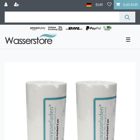
EUR
0,00 EUR
☰