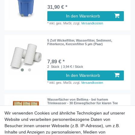
31,90 € *
In den Warenkorb
*
inkl. ges. MwSt.
zzgl.
Versandkosten
5 Zoll Wickelfilter, Wasserfilter, Sediment,
Filterkerze, Kerzenfilter 5 µm (Paar)
7,89 € *
2
Stück
| 3,94 € / Stück
In den Warenkorb
*
inkl. ges. MwSt.
zzgl.
Versandkosten
Wasserfächer von Bellima - bei hartem
Trinkwasser - 30 Einwegfächer für klaren Tee
Wir verwenden Cookies und ähnliche Technologien auf unserer
Website und verarbeiten personenbezogene Daten von
7,90 € *
Besucher:innen unserer Webseite (z.B. IP-Adresse), um z.B.
In den Warenkorb
Inhalte und Anzeigen zu personalisieren, Medien von