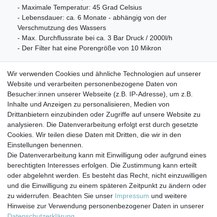
- Maximale Temperatur: 45 Grad Celsius
- Lebensdauer: ca. 6 Monate - abhängig von der
Verschmutzung des Wassers
- Max. Durchflussrate bei ca. 3 Bar Druck / 2000l/h
- Der Filter hat eine Porengröße von 10 Mikron
Wir verwenden Cookies und ähnliche Technologien auf unserer
Lieferumfang:
Website und verarbeiten personenbezogene Daten von
Besucher:innen unserer Webseite (z.B. IP-Adresse), um z.B.
4x 10" Faltenfilter / Lamellenfilter (Pleated Polyester)
Inhalte und Anzeigen zu personalisieren, Medien von
10 µm Sediment Wasserfilter
Drittanbietern einzubinden oder Zugriffe auf unsere Website zu
analysieren. Die Datenverarbeitung erfolgt erst durch gesetzte
Cookies. Wir teilen diese Daten mit Dritten, die wir in den
Einstellungen benennen.
Die Datenverarbeitung kann mit Einwilligung oder aufgrund eines
berechtigten Interesses erfolgen. Die Zustimmung kann erteilt
Impressum
Daten­schutz­erklärung
AGB
oder abgelehnt werden. Es besteht das Recht, nicht einzuwilligen
und die Einwilligung zu einem späteren Zeitpunkt zu ändern oder
zu widerrufen. Beachten Sie unser
Impressum
und weitere
Barrierefreiheitserklärung
Widerrufs­recht
Hinweise zur Verwendung personenbezogener Daten in unserer
Daten­schutz­erklärung
.