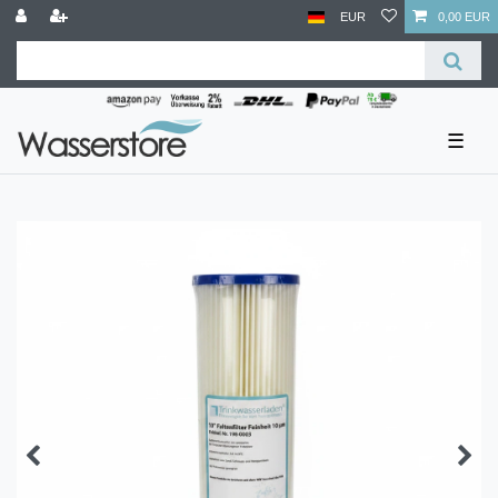
EUR
0,00 EUR
☰