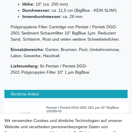
Höhe:
10" (ca. 250 mm)
Durchmesser:
ca. 11,5 cm (BigBlue - KEIN SLIM!)
Innendurchmesser:
ca. 28 mm
Polypropylene Filter Cartridge von Pentair / Pentek DGD-
2501 Sediment Schaumfilter 10" BigBlue 1µm. Reduziert
Sand, Schlamm, Rost und vielen weitere Schwebeteilchen.
Einsatzbereiche:
Garten, Brunnen, Pool, Umkehrosmose,
Labor, Gewerbe, Haushalt.
Lieferumfang:
8x Pentair / Pentek DGD-
2501 Polypropylen Filter 10" 1 µm BigBlue
Ähnliche Artikel
Pentair / Pentek DGD-2501 25/1 μm 10" BigBlue
155359-43
Wir verwenden Cookies und ähnliche Technologien auf unserer
Website und verarbeiten personenbezogene Daten von
27,90 € *