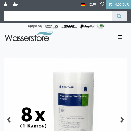
EUR
0,00 EUR
☰