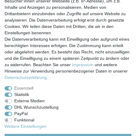
Besucher:innen unserer Webseite (z.B. IP-Adresse), um z.B.
In den Warenkorb
Inhalte und Anzeigen zu personalisieren, Medien von
*
inkl. ges. MwSt.
zzgl.
Versandkosten
Drittanbietern einzubinden oder Zugriffe auf unsere Website zu
analysieren. Die Datenverarbeitung erfolgt erst durch gesetzte
Cookies. Wir teilen diese Daten mit Dritten, die wir in den
Einstellungen benennen.
Die Datenverarbeitung kann mit Einwilligung oder aufgrund eines
berechtigten Interesses erfolgen. Die Zustimmung kann erteilt
Impressum
Daten­schutz­erklärung
AGB
oder abgelehnt werden. Es besteht das Recht, nicht einzuwilligen
und die Einwilligung zu einem späteren Zeitpunkt zu ändern oder
zu widerrufen. Beachten Sie unser
Impressum
und weitere
Barrierefreiheitserklärung
Widerrufs­recht
Hinweise zur Verwendung personenbezogener Daten in unserer
Daten­schutz­erklärung
.
Kontakt
Vertrag widerrufen
Essenziell
Statistik
Externe Medien
Versand- & Zahlungsbedingungen
DHL Wunschzustellung
PayPal
Funktional
© Copyright 2026 | Alle Rechte vorbehalten.
Weitere Einstellungen