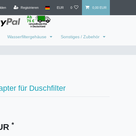
lden
Registrieren
EUR
0
0,00 EUR
Wasserfiltergehäuse
Sonstiges / Zubehör
pter für Duschfilter
*
EUR