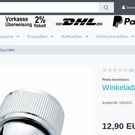
Anme
systeme
Ersatzfilter
Kaffeefilter
Kühlschrankfilter
Duschfilter
(0)
Prime Inventions
Winkelada
Artikel-ID:
1091519
12,90 