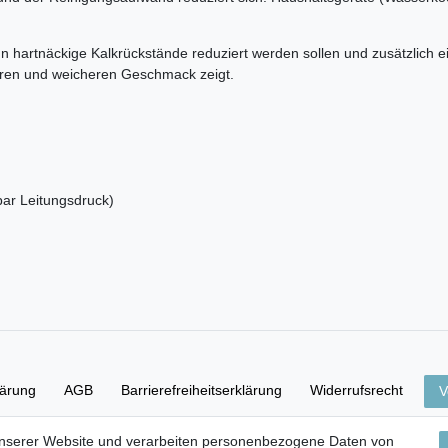
nn hartnäckige Kalkrückstände reduziert werden sollen und zusätzlich ei
heren und weicheren Geschmack zeigt.
bar Leitungsdruck)
lärung
AGB
Barrierefreiheitserklärung
Widerrufs­recht
V
unserer Website und verarbeiten personenbezogene Daten von
Versand- & Zahlungsbedingungen