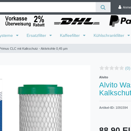
Anme
systeme
Ersatzfilter
Kaffeefilter
Kühlschrankfilter
 Primus CLC mit Kalkschutz - Aktivkohle 0,45 µm
(0)
Alvito
Alvito Wa
Kalkschut
Artikel-ID:
1091594
88,90 