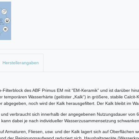
Herstellerangaben
e-Filterblock des ABF Primus EM mit “EM-Keramik” und ist darüber hina
er temporären Wasserhärte (gelöster „Kalk“) in größere, stabile Calcit-
gegeben, noch wird der Kalk herausgefiltert. Der Kalk bleibt im Wass
ch und verbraucht sich innerhalb der angegebenen Nutzungsdauer von 6 
t kann dabei je nach individueller Wasserzusammensetzung schwanken
f Armaturen, Fliesen, usw. und der Kalk lagert sich auf Oberflächen 
 und der Reinigungsaufwand reduziert sich. Haushaltsgeräte (Wasserko