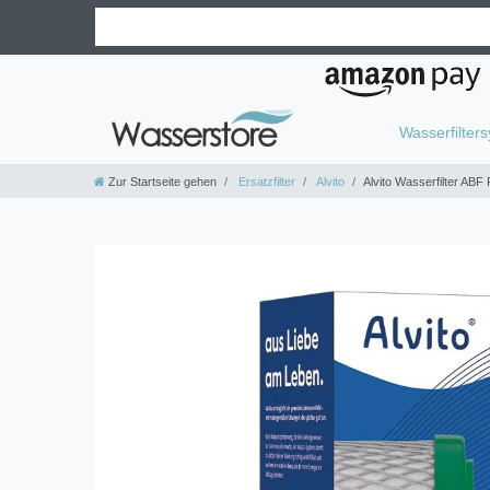
Wasserfilter
Zur Startseite gehen
Ersatzfilter
Alvito
Alvito Wasserfilter ABF