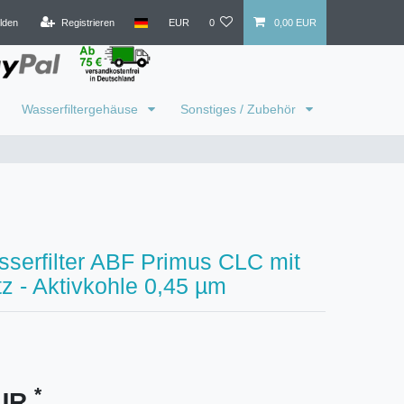
lden
Registrieren
EUR
0
0,00 EUR
Wasserfiltergehäuse
Sonstiges / Zubehör
sserfilter ABF Primus CLC mit
z - Aktivkohle 0,45 µm
*
EUR