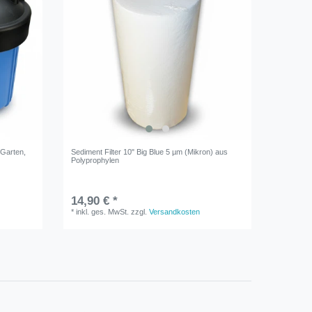
 Garten,
Sediment Filter 10" Big Blue 5 µm (Mikron) aus
Polyprophylen
14,90 € *
*
inkl. ges. MwSt.
zzgl.
Versandkosten