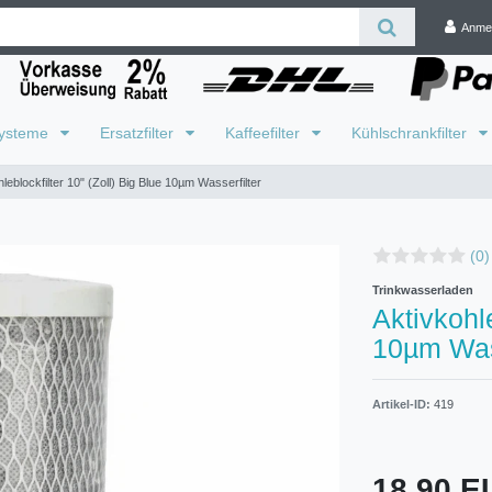
Anme
systeme
Ersatzfilter
Kaffeefilter
Kühlschrankfilter
leblockfilter 10" (Zoll) Big Blue 10µm Wasserfilter
(0)
Trinkwasserladen
Aktivkohle
10µm Wass
Artikel-ID:
419
18,90 