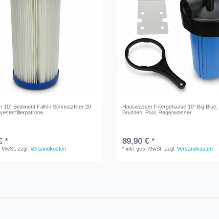
er 10" Sediment Falten Schmutzfilter 20
Hauswasser Filtergehäuse 10" Big Blue,
esterfilterpatrone
Brunnen, Pool, Regenwasser
€ *
89,90 € *
. MwSt.
zzgl.
Versandkosten
*
inkl. ges. MwSt.
zzgl.
Versandkosten