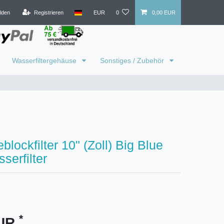
lden
Registrieren
EUR
0
0,00 EUR
Wasserfiltergehäuse
Sonstiges / Zubehör
blockfilter 10" (Zoll) Big Blue
erfilter
*
EUR