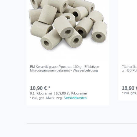
EM Keramik graue Pipes ca. 100 g - Effektiven
Fächerfilt
Mikroorganismen gebrannt - Wasserbelebung
µm BB Poly
10,90 € *
18,90 
*
inkl. ges
0.1
Kilogramm
| 109,00 € / Kilogramm
*
inkl. ges. MwSt.
zzgl.
Versandkosten