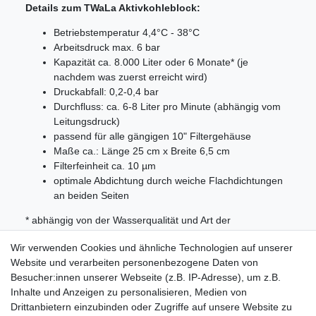
Details zum TWaLa Aktivkohleblock:
Betriebstemperatur 4,4°C - 38°C
Arbeitsdruck max. 6 bar
Kapazität ca. 8.000 Liter oder 6 Monate* (je
nachdem was zuerst erreicht wird)
Druckabfall: 0,2-0,4 bar
Durchfluss: ca. 6-8 Liter pro Minute (abhängig vom
Leitungsdruck)
passend für alle gängigen 10" Filtergehäuse
Maße ca.: Länge 25 cm x Breite 6,5 cm
Filterfeinheit ca. 10 µm
optimale Abdichtung durch weiche Flachdichtungen
an beiden Seiten
* abhängig von der Wasserqualität und Art der
Verunreinigungen.
Wir verwenden Cookies und ähnliche Technologien auf unserer
Lieferumfang:
Website und verarbeiten personenbezogene Daten von
Besucher:innen unserer Webseite (z.B. IP-Adresse), um z.B.
6x TWaLa 10 Zoll Aktivkohleblock Wasserfilter 10
Inhalte und Anzeigen zu personalisieren, Medien von
Mikron
Drittanbietern einzubinden oder Zugriffe auf unsere Website zu