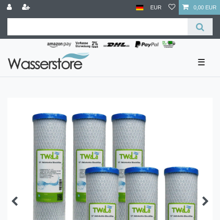
EUR
0,00 EUR
☰