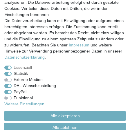
analysieren. Die Datenverarbeitung erfolgt erst durch gesetzte
Cookies. Wir teilen diese Daten mit Dritten, die wir in den
Einstellungen benennen.
Die Datenverarbeitung kann mit Einwilligung oder aufgrund eines
berechtigten Interesses erfolgen. Die Zustimmung kann erteilt
Impressum
Daten­schutz­erklärung
AGB
oder abgelehnt werden. Es besteht das Recht, nicht einzuwilligen
und die Einwilligung zu einem späteren Zeitpunkt zu ändern oder
zu widerrufen. Beachten Sie unser
Impressum
und weitere
Barrierefreiheitserklärung
Widerrufs­recht
Hinweise zur Verwendung personenbezogener Daten in unserer
Daten­schutz­erklärung
.
Kontakt
Vertrag widerrufen
Essenziell
Statistik
Externe Medien
Versand- & Zahlungsbedingungen
DHL Wunschzustellung
PayPal
Funktional
© Copyright 2026 | Alle Rechte vorbehalten.
Weitere Einstellungen
Alle akzeptieren
Alle ablehnen