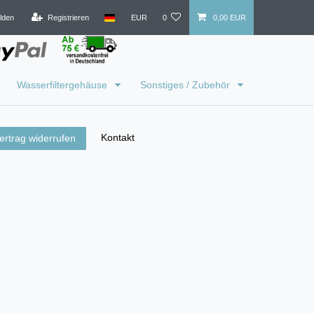
lden
Registrieren
EUR
0
0,00 EUR
Wasserfiltergehäuse
Sonstiges / Zubehör
Kontakt
ertrag widerrufen