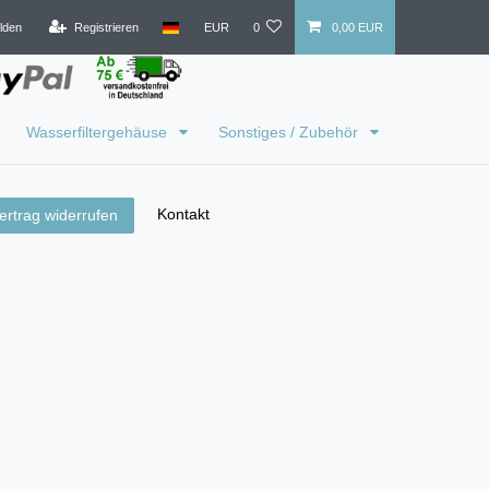
lden
Registrieren
EUR
0
0,00 EUR
Wasserfiltergehäuse
Sonstiges / Zubehör
Kontakt
ertrag widerrufen