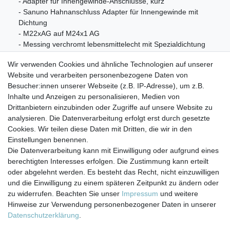
- Adapter für Innengewinde-Anschlüsse, kurz
- Sanuno Hahnanschluss Adapter für Innengewinde mit
Dichtung
- M22xAG auf M24x1 AG
- Messing verchromt lebensmittelecht mit Spezialdichtung
Wir verwenden Cookies und ähnliche Technologien auf unserer
Website und verarbeiten personenbezogene Daten von
Lieferumfang
Besucher:innen unserer Webseite (z.B. IP-Adresse), um z.B.
- 1 x Adapter für Innengewinde - Anschluß M22xAG auf
Inhalte und Anzeigen zu personalisieren, Medien von
M24x1 AG
Drittanbietern einzubinden oder Zugriffe auf unsere Website zu
analysieren. Die Datenverarbeitung erfolgt erst durch gesetzte
Cookies. Wir teilen diese Daten mit Dritten, die wir in den
Einstellungen benennen.
Die Datenverarbeitung kann mit Einwilligung oder aufgrund eines
berechtigten Interesses erfolgen. Die Zustimmung kann erteilt
Impressum
Daten­schutz­erklärung
AGB
oder abgelehnt werden. Es besteht das Recht, nicht einzuwilligen
und die Einwilligung zu einem späteren Zeitpunkt zu ändern oder
zu widerrufen. Beachten Sie unser
Impressum
und weitere
Barrierefreiheitserklärung
Widerrufs­recht
Hinweise zur Verwendung personenbezogener Daten in unserer
Daten­schutz­erklärung
.
Kontakt
Vertrag widerrufen