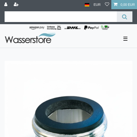
EUR
0,00 EUR
☰