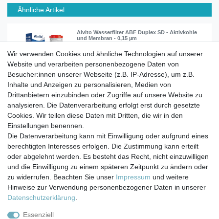
Ähnliche Artikel
Alvito Wasserfilter ABF Duplex SD - Aktivkohle
und Membran - 0,15 µm
Wir verwenden Cookies und ähnliche Technologien auf unserer
Website und verarbeiten personenbezogene Daten von
99,90 € *
Besucher:innen unserer Webseite (z.B. IP-Adresse), um z.B.
In den Warenkorb
Inhalte und Anzeigen zu personalisieren, Medien von
*
inkl. ges. MwSt.
zzgl.
Versandkosten
Drittanbietern einzubinden oder Zugriffe auf unsere Website zu
analysieren. Die Datenverarbeitung erfolgt erst durch gesetzte
Cookies. Wir teilen diese Daten mit Dritten, die wir in den
Einstellungen benennen.
Die Datenverarbeitung kann mit Einwilligung oder aufgrund eines
berechtigten Interesses erfolgen. Die Zustimmung kann erteilt
Impressum
Daten­schutz­erklärung
AGB
oder abgelehnt werden. Es besteht das Recht, nicht einzuwilligen
und die Einwilligung zu einem späteren Zeitpunkt zu ändern oder
zu widerrufen. Beachten Sie unser
Impressum
und weitere
Barrierefreiheitserklärung
Widerrufs­recht
Hinweise zur Verwendung personenbezogener Daten in unserer
Daten­schutz­erklärung
.
Kontakt
Vertrag widerrufen
Essenziell