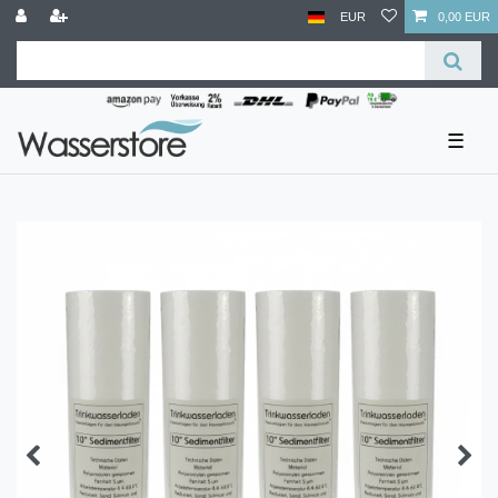
EUR
0,00 EUR
☰