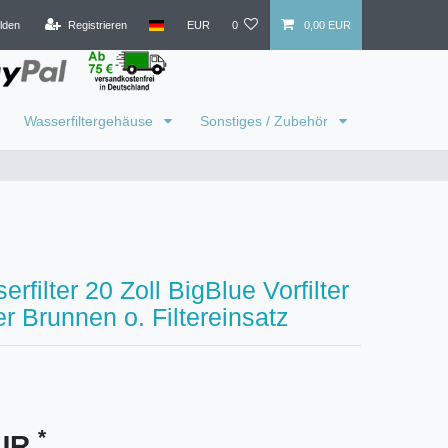
lden
Registrieren
EUR
0
0,00 EUR
Wasserfiltergehäuse
Sonstiges / Zubehör
rfilter 20 Zoll BigBlue Vorfilter
er Brunnen o. Filtereinsatz
*
EUR