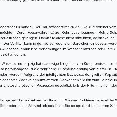
serfilter zu haben? Der Hauswasserfilter 20 Zoll BigBlue Vorfilter vom
 möchten: Durch Feuerwehreinsätze, Rohrneuverlegungen, Rohrbrüche
serleitungen gelangen. Damit Sie diese nicht mittrinken, wenn Sie Ihr
tbar. Der Vorfilter kann in den verschiedensten Bereichen eingesetzt w
rs wünschen, bräunliche Verfärbungen im Wasser entfernen oder Ihre 
ezielt angehen.
vom Wasserstore Leipzig hat das ewige Eingehen von Kompromissen ein 
enso herausragend ist die sehr hohe Durchflussleistung von bis zu 18 Li
ndert werden. Aufgrund der intelligenten Bauweise, der großen Kapazit
erschiedensten Zwecke genutzt werden. Verwenden Sie ihn zum Beispiel 
 photosynthetischen Prozessen geschützt, falls der Filter in einem d
lter gezielt dort einsetzen, wo Ihnen Ihr Wasser Probleme bereitet. Im 
filter oder einem Aktivkohleblock lösen Sie so spielend leicht Ihren St