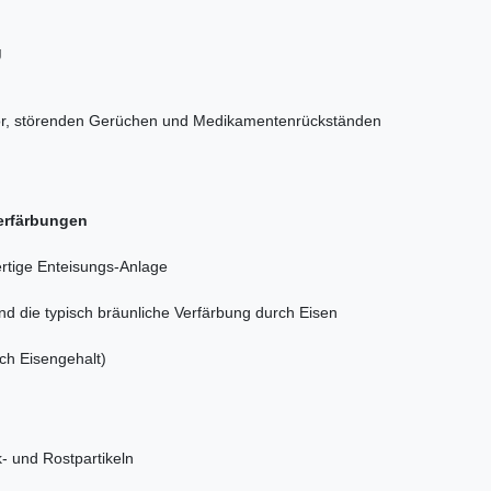
g
Chlor, störenden Gerüchen und Medikamentenrückständen
serfärbungen
ertige Enteisungs-Anlage
nd die typisch bräunliche Verfärbung durch Eisen
ch Eisengehalt)
k- und Rostpartikeln