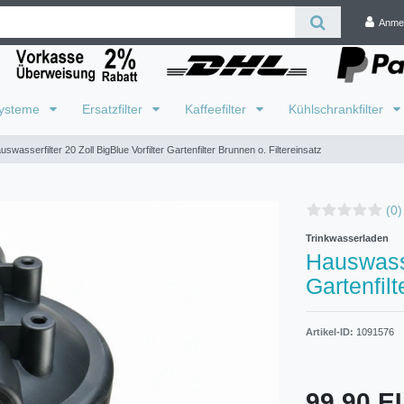
Anme
systeme
Ersatzfilter
Kaffeefilter
Kühlschrankfilter
uswasserfilter 20 Zoll BigBlue Vorfilter Gartenfilter Brunnen o. Filtereinsatz
(0)
Trinkwasserladen
Hauswasse
Gartenfilt
Artikel-ID:
1091576
99,90 