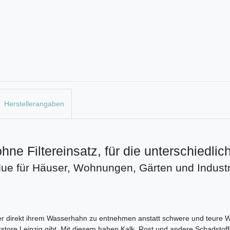
Herstellerangaben
ohne Filtereinsatz, für die unterschiedl
blue für Häuser, Wohnungen, Gärten und Industr
r direkt ihrem Wasserhahn zu entnehmen anstatt schwere und teure W
erstore Leipzig gibt. Mit diesem haben Kalk, Rost und andere Schadsto