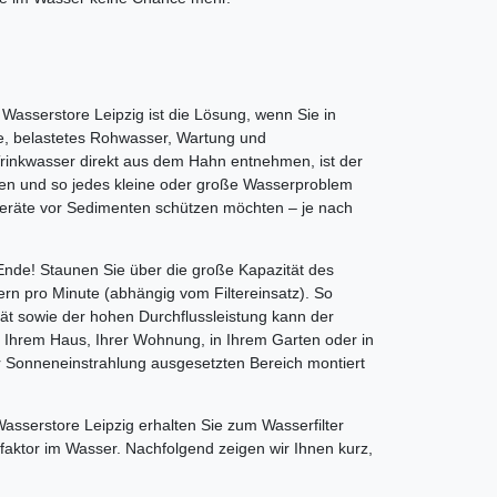
 Wasserstore Leipzig ist die Lösung, wenn Sie in
, belastetes Rohwasser, Wartung und
 Trinkwasser direkt aus dem Hahn entnehmen, ist der
erden und so jedes kleine oder große Wasserproblem
Geräte vor Sedimenten schützen möchten – je nach
Ende! Staunen Sie über die große Kapazität des
tern pro Minute (abhängig vom Filtereinsatz). So
ät sowie der hohen Durchflussleistung kann der
in Ihrem Haus, Ihrer Wohnung, in Ihrem Garten oder in
er Sonneneinstrahlung ausgesetzten Bereich montiert
Wasserstore Leipzig erhalten Sie zum Wasserfilter
örfaktor im Wasser. Nachfolgend zeigen wir Ihnen kurz,