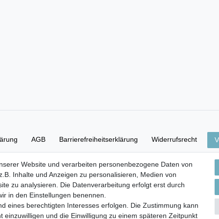
lärung
AGB
Barrierefreiheitserklärung
Widerrufs­recht
V
unserer Website und verarbeiten personenbezogene Daten von
Versand- & Zahlungsbedingungen
.B. Inhalte und Anzeigen zu personalisieren, Medien von
ite zu analysieren. Die Datenverarbeitung erfolgt erst durch
 wir in den Einstellungen benennen.
nd eines berechtigten Interesses erfolgen. Die Zustimmung kann
© Copyright 2026 | Alle Rechte vorbehalten.
t einzuwilligen und die Einwilligung zu einem späteren Zeitpunkt