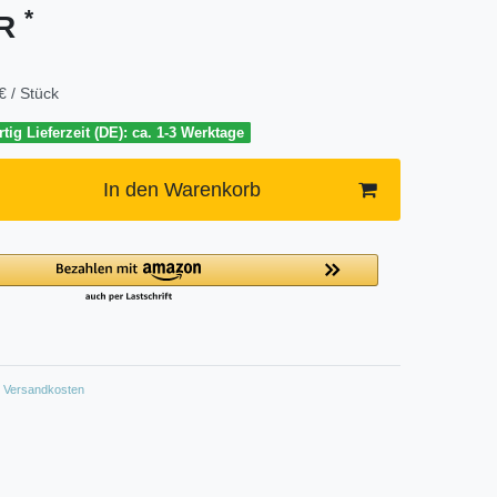
*
UR
€ / Stück
tig Lieferzeit (DE): ca. 1-3 Werktage
In den Warenkorb
Versandkosten