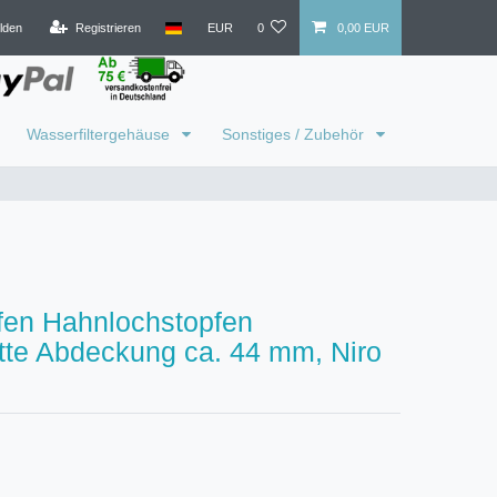
lden
Registrieren
EUR
0
0,00 EUR
Wasserfiltergehäuse
Sonstiges / Zubehör
fen Hahnlochstopfen
tte Abdeckung ca. 44 mm, Niro